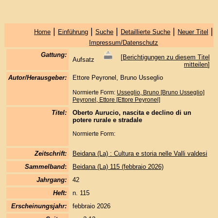
|
|
|
|
|
Home
Einführung
Suche
Detaillierte Suche
Neuer Titel
Impressum/Datenschutz
Gattung:
[
Berichtigungen zu diesem Titel
Aufsatz
mitteilen
]
Autor/Herausgeber:
Ettore Peyronel, Bruno Usseglio
Normierte Form:
Usseglio, Bruno [Bruno Usseglio]
Peyronel, Ettore [Ettore Peyronel]
Titel:
Oberto Aurucio, nascita e declino di un
potere rurale e stradale
Normierte Form:
Zeitschrift:
Beidana (La) : Cultura e storia nelle Valli valdesi
Sammelband
:
Beidana (La) 115 (febbraio 2026)
Jahrgang:
42
Heft:
n. 115
Erscheinungsjahr:
febbraio 2026