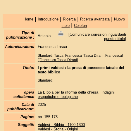
|
|
|
|
Home
Introduzione
Ricerca
Ricerca avanzata
Nuovo
|
titolo
Colofon
Tipo di
[
Comunicare correzioni riguardanti
Articolo
pubblicazione :
questo titolo
]
Autore/curatore:
Francesca Tasca
Standard:
Tasca, Francesca [Tasca Dirani, Francesca]
[[Francesca Tasca Dirani]
Titolo:
I primi valdesi : la presa di possesso laicale del
testo biblico
Standard:
opera
La Bibbia per la riforma della chiesa : indagini
collettanea
:
esegetiche e teologiche
Data di
2025
pubblicazione:
Pagine:
pp. 155-173
Soggetti:
Valdesi - Bibbia - 1100-1300
Valdesi - Storia - Origini