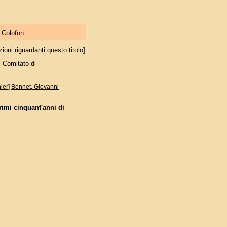
|
Colofon
oni riguardanti questo titolo
]
l Comitato di
ier]
Bonnet, Giovanni
rimi cinquant'anni di