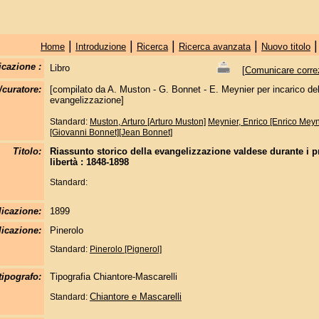
|
|
|
|
Home
Introduzione
Ricerca
Ricerca avanzata
Nuovo titolo
icazione :
Libro
[
Comunicare correzi
/curatore:
[compilato da A. Muston - G. Bonnet - E. Meynier per incarico de
evangelizzazione]
Standard:
Muston, Arturo [Arturo Muston]
Meynier, Enrico [Enrico Meyn
[Giovanni Bonnet][Jean Bonnet]
Titolo:
Riassunto storico della evangelizzazione valdese durante i p
libertà : 1848-1898
Standard:
licazione:
1899
icazione:
Pinerolo
Standard:
Pinerolo [Pignerol]
tipografo:
Tipografia Chiantore-Mascarelli
Chiantore e Mascarelli
Standard: