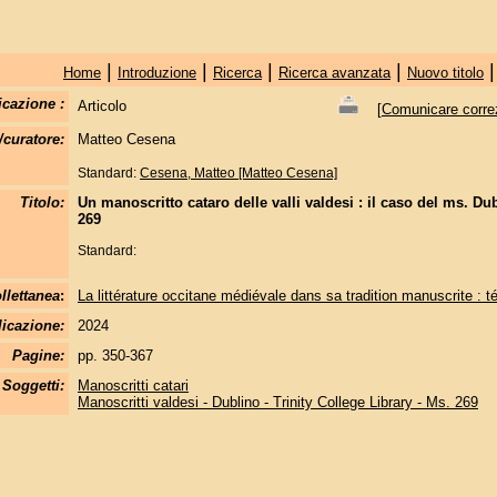
|
|
|
|
Home
Introduzione
Ricerca
Ricerca avanzata
Nuovo titolo
icazione :
Articolo
[
Comunicare correzi
/curatore:
Matteo Cesena
Standard:
Cesena, Matteo [Matteo Cesena]
Titolo:
Un manoscritto cataro delle valli valdesi : il caso del ms. Dub
269
Standard:
llettanea
:
La littérature occitane médiévale dans sa tradition manuscrite : t
licazione:
2024
Pagine:
pp. 350-367
Soggetti:
Manoscritti catari
Manoscritti valdesi - Dublino - Trinity College Library - Ms. 269