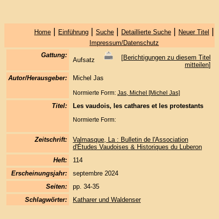
|
|
|
|
|
Home
Einführung
Suche
Detaillierte Suche
Neuer Titel
Impressum/Datenschutz
Gattung:
[
Berichtigungen zu diesem Titel
Aufsatz
mitteilen
]
Autor/Herausgeber:
Michel Jas
Normierte Form:
Jas, Michel [Michel Jas]
Titel:
Les vaudois, les cathares et les protestants
Normierte Form:
Zeitschrift:
Valmasque, La : Bulletin de l'Association
d'Études Vaudoises & Historiques du Luberon
Heft:
114
Erscheinungsjahr:
septembre 2024
Seiten:
pp. 34-35
Schlagwörter:
Katharer und Waldenser