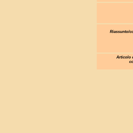
Riassunto/
Articolo 
co