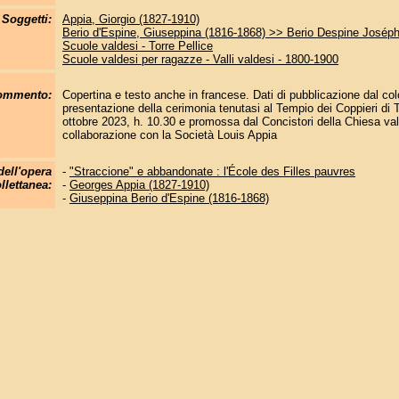
Soggetti:
Appia, Giorgio (1827-1910)
Berio d'Espine, Giuseppina (1816-1868) >> Berio Despine Joséph
Scuole valdesi - Torre Pellice
Scuole valdesi per ragazze - Valli valdesi - 1800-1900
commento:
Copertina e testo anche in francese. Dati di pubblicazione dal co
presentazione della cerimonia tenutasi al Tempio dei Coppieri di 
ottobre 2023, h. 10.30 e promossa dal Concistori della Chiesa val
collaborazione con la Società Louis Appia
dell'opera
-
"Straccione" e abbandonate : l'École des Filles pauvres
llettanea:
-
Georges Appia (1827-1910)
-
Giuseppina Berio d'Espine (1816-1868)