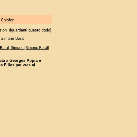
|
Colofon
oni riguardanti questo titolo
]
t Simone Baral
Baral, Simone [Simone Baral]
ata a Georges Appia e
s Filles pauvres ai