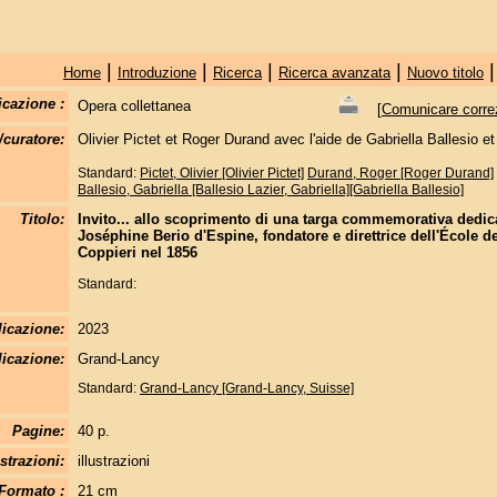
|
|
|
|
Home
Introduzione
Ricerca
Ricerca avanzata
Nuovo titolo
icazione :
Opera collettanea
[
Comunicare correzi
/curatore:
Olivier Pictet et Roger Durand avec l'aide de Gabriella Ballesio e
Standard:
Pictet, Olivier [Olivier Pictet]
Durand, Roger [Roger Durand]
Ballesio, Gabriella [Ballesio Lazier, Gabriella][Gabriella Ballesio]
Titolo:
Invito... allo scoprimento di una targa commemorativa dedic
Joséphine Berio d'Espine, fondatore e direttrice dell'École de
Coppieri nel 1856
Standard:
licazione:
2023
icazione:
Grand-Lancy
Standard:
Grand-Lancy [Grand-Lancy, Suisse]
Pagine:
40 p.
strazioni:
illustrazioni
Formato :
21 cm