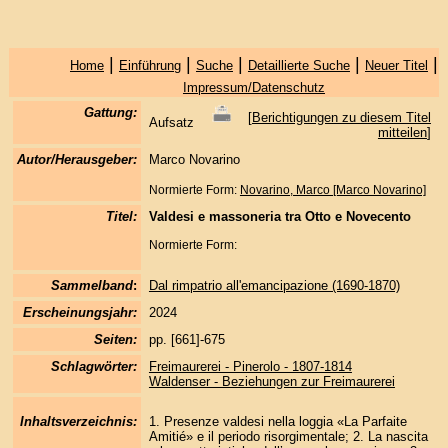
|
|
|
|
|
Home
Einführung
Suche
Detaillierte Suche
Neuer Titel
Impressum/Datenschutz
Gattung:
[
Berichtigungen zu diesem Titel
Aufsatz
mitteilen
]
Autor/Herausgeber:
Marco Novarino
Normierte Form:
Novarino, Marco [Marco Novarino]
Titel:
Valdesi e massoneria tra Otto e Novecento
Normierte Form:
Sammelband
:
Dal rimpatrio all'emancipazione (1690-1870)
Erscheinungsjahr:
2024
Seiten:
pp. [661]-675
Schlagwörter:
Freimaurerei - Pinerolo - 1807-1814
Waldenser - Beziehungen zur Freimaurerei
Inhaltsverzeichnis:
1. Presenze valdesi nella loggia «La Parfaite
Amitié» e il periodo risorgimentale; 2. La nascita