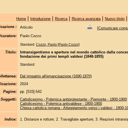
|
|
|
|
Home
Introduzione
Ricerca
Ricerca avanzata
Nuovo titolo
icazione :
Articolo
[
Comunicare correzi
/curatore:
Paolo Cozzo
Standard:
Cozzo, Paolo [Paolo Cozzo]
Titolo:
Intransigentismo e aperture nel mondo cattolico dalla conces
fondazione dei primi templi valdesi (1848-1855)
Standard:
llettanea
:
Dal rimpatrio all'emancipazione (1690-1870)
licazione:
2024
Pagine:
pp. [533]-542
Soggetti:
Cattolicesimo - Polemica antiprotestante - Piemonte - 1800-1900
Cattolicesimo - Polemica antivaldese - 1800-1900
Chiesa cattolica romana - Atteggiamento verso i valdesi - 1800-1
Indice:
1. Distanze e rotture; 2. Travagliate aperture; 3. Reazioni intransi