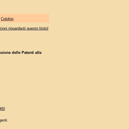
|
Colofon
oni riguardanti questo titolo
]
sione delle Patenti alla
900
genti