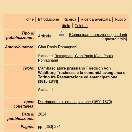
|
|
|
|
Home
Introduzione
Ricerca
Ricerca avanzata
Nuovo
|
titolo
Colofon
Tipo di
[
Comunicare correzioni riguardanti
Articolo
pubblicazione :
questo titolo
]
Autore/curatore:
Gian Paolo Romagnani
Standard:
Romagnani, Gian Paolo [Gian Paolo
Romagnani]
Titolo:
L’ambasciatore prussiano Friedrich von
Waldburg Truchsess e la comunità evangelica di
Torino fra Restaurazione ed emancipazione
(1815-1844)
Standard:
opera
Dal rimpatrio all'emancipazione (1690-1870)
collettanea
:
Data di
2024
pubblicazione:
Pagine:
pp. [363]-374