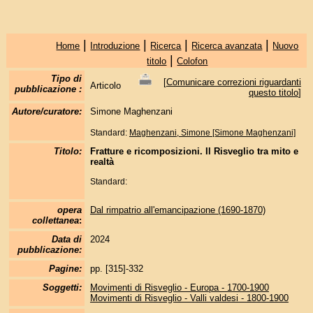
|
|
|
|
Home
Introduzione
Ricerca
Ricerca avanzata
Nuovo
|
titolo
Colofon
Tipo di
[
Comunicare correzioni riguardanti
Articolo
pubblicazione :
questo titolo
]
Autore/curatore:
Simone Maghenzani
Standard:
Maghenzani, Simone [Simone Maghenzani]
Titolo:
Fratture e ricomposizioni. Il Risveglio tra mito e
realtà
Standard:
opera
Dal rimpatrio all'emancipazione (1690-1870)
collettanea
:
Data di
2024
pubblicazione:
Pagine:
pp. [315]-332
Soggetti:
Movimenti di Risveglio - Europa - 1700-1900
Movimenti di Risveglio - Valli valdesi - 1800-1900