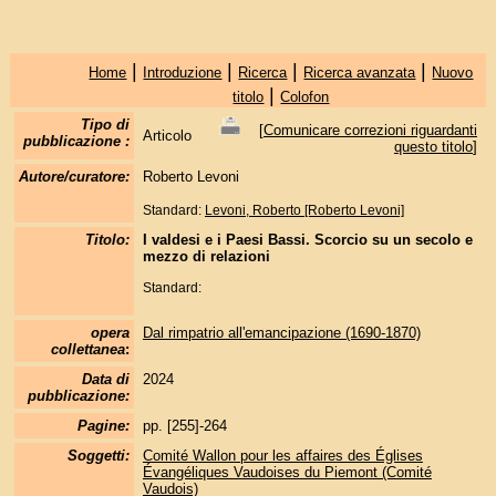
|
|
|
|
Home
Introduzione
Ricerca
Ricerca avanzata
Nuovo
|
titolo
Colofon
Tipo di
[
Comunicare correzioni riguardanti
Articolo
pubblicazione :
questo titolo
]
Autore/curatore:
Roberto Levoni
Standard:
Levoni, Roberto [Roberto Levoni]
Titolo:
I valdesi e i Paesi Bassi. Scorcio su un secolo e
mezzo di relazioni
Standard:
opera
Dal rimpatrio all'emancipazione (1690-1870)
collettanea
:
Data di
2024
pubblicazione:
Pagine:
pp. [255]-264
Soggetti:
Comité Wallon pour les affaires des Églises
Évangéliques Vaudoises du Piemont (Comité
Vaudois)