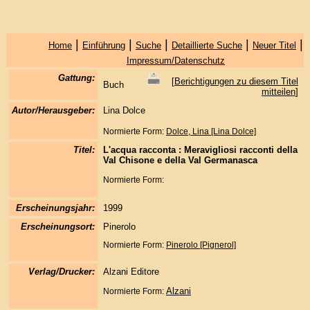
|
|
|
|
|
Home
Einführung
Suche
Detaillierte Suche
Neuer Titel
Impressum/Datenschutz
Gattung:
[
Berichtigungen zu diesem Titel
Buch
mitteilen
]
Autor/Herausgeber:
Lina Dolce
Normierte Form:
Dolce, Lina [Lina Dolce]
Titel:
L'acqua racconta : Meravigliosi racconti della
Val Chisone e della Val Germanasca
Normierte Form:
Erscheinungsjahr:
1999
Erscheinungsort:
Pinerolo
Normierte Form:
Pinerolo [Pignerol]
Verlag/Drucker:
Alzani Editore
Alzani
Normierte Form: