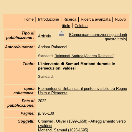
|
|
|
|
Home
Introduzione
Ricerca
Ricerca avanzata
Nuovo
|
titolo
Colofon
Tipo di
[
Comunicare correzioni riguardanti
Articolo
pubblicazione :
questo titolo
]
Autore/curatore:
Andrea Raimondi
Standard:
Raimondi, Andrea [Andrea Raimondi]
Titolo:
L'intervento di Samuel Morland durante le
persecuzioni valdesi
Standard:
opera
Piemontesi di Britannia : il ponte invisibile tra Regno
collettanea
:
Unito e Piemonte
Data di
2022
pubblicazione:
Pagine:
p. 95-138
Soggetti:
Cromwell, Oliver (1599-1658) - Atteggiamento verso
i valdesi
Morland, Samuel (1625-1695)