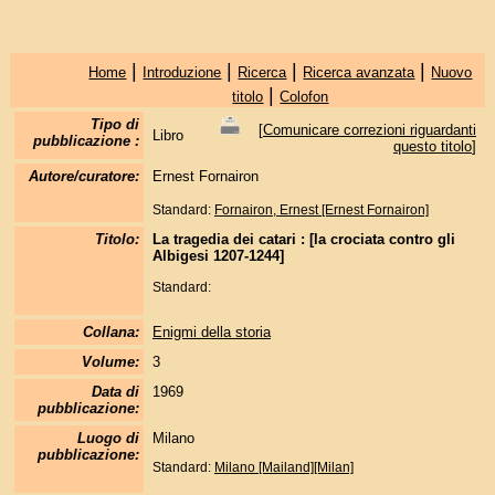
|
|
|
|
Home
Introduzione
Ricerca
Ricerca avanzata
Nuovo
|
titolo
Colofon
Tipo di
[
Comunicare correzioni riguardanti
Libro
pubblicazione :
questo titolo
]
Autore/curatore:
Ernest Fornairon
Standard:
Fornairon, Ernest [Ernest Fornairon]
Titolo:
La tragedia dei catari : [la crociata contro gli
Albigesi 1207-1244]
Standard:
Collana:
Enigmi della storia
Volume:
3
Data di
1969
pubblicazione:
Luogo di
Milano
pubblicazione:
Standard:
Milano [Mailand][Milan]