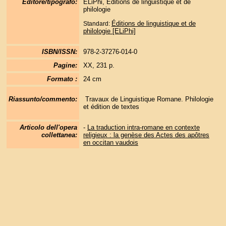
Editore/tipografo:
ELiPhi, Éditions de linguistique et de
philologie
Éditions de linguistique et de
Standard:
philologie [ELiPhi]
ISBN/ISSN:
978-2-37276-014-0
Pagine:
XX, 231 p.
Formato :
24 cm
Riassunto/commento:
Travaux de Linguistique Romane. Philologie
et édition de textes
Articolo dell'opera
-
La traduction intra-romane en contexte
collettanea:
religieux : la genèse des Actes des apôtres
en occitan vaudois