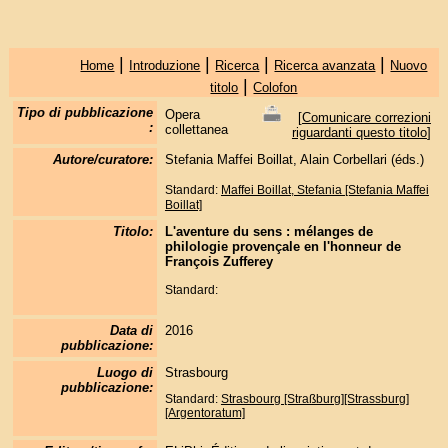
|
|
|
|
Home
Introduzione
Ricerca
Ricerca avanzata
Nuovo
|
titolo
Colofon
Tipo di pubblicazione
Opera
[
Comunicare correzioni
:
collettanea
riguardanti questo titolo
]
Autore/curatore:
Stefania Maffei Boillat, Alain Corbellari (éds.)
Standard:
Maffei Boillat, Stefania [Stefania Maffei
Boillat]
Titolo:
L'aventure du sens : mélanges de
philologie provençale en l'honneur de
François Zufferey
Standard:
Data di
2016
pubblicazione:
Luogo di
Strasbourg
pubblicazione:
Standard:
Strasbourg [Straßburg][Strassburg]
[Argentoratum]