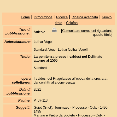
|
|
|
|
Home
Introduzione
Ricerca
Ricerca avanzata
Nuovo
|
titolo
Colofon
Tipo di
[
Comunicare correzioni riguardanti
Articolo
pubblicazione :
questo titolo
]
Autore/curatore:
Lothar Vogel
Standard:
Vogel, Lothar [Lothar Vogel]
Titolo:
La penitenza presso i valdesi nel Delfinato
attorno al 1500
Standard:
opera
I valdesi del Pragelatese all'epoca della crociata :
collettanea
:
dai conflitti alla convivenza
Data di
2021
pubblicazione:
Pagine:
P. 87-118
Soggetti:
Guiot (Griot), Tommaso - Processo - Oulx - 1490-
1495
Martino e Pietro da Spoleto - Processo - Oulx -