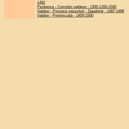
1492
Penitenza - Concetto valdese - 1300-1200-1500
Valdesi - Processi inquisitori - Dauphiné - 1487-1488
Valdesi - Promiscuità - 1400-1500