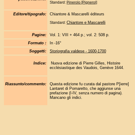
Standard:
Pinerolo [Pignerol]
Editore/tipografo:
Chiantore & Mascarelli éditeurs
Chiantore e Mascarelli
Standard:
Pagine:
Vol. 1: VIII + 464 p.; vol. 2: 508 p.
Formato :
In -16°
Soggetti:
Storiografia valdese - 1600-1700
Indice:
Nuova edizione di Pierre Gilles, Histoire
ecclésiastique des Vaudois, Genève 1644.
Riassunto/commento:
Questa edizione fu curata dal pastore P[ierre]
Lantaret di Pomaretto, che aggiunse una
prefazione (I-IV, senza numero di pagina).
Mancano gli indici.