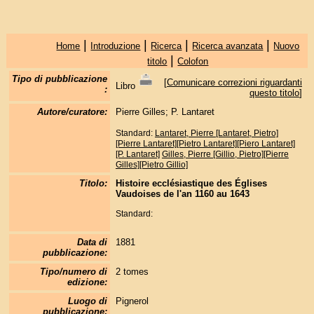
|
|
|
|
Home
Introduzione
Ricerca
Ricerca avanzata
Nuovo
|
titolo
Colofon
Tipo di pubblicazione
[
Comunicare correzioni riguardanti
Libro
:
questo titolo
]
Autore/curatore:
Pierre Gilles; P. Lantaret
Standard:
Lantaret, Pierre [Lantaret, Pietro]
[Pierre Lantaret][Pietro Lantaret][Piero Lantaret]
[P. Lantaret]
Gilles, Pierre [Gillio, Pietro][Pierre
Gilles][Pietro Gillio]
Titolo:
Histoire ecclésiastique des Églises
Vaudoises de l'an 1160 au 1643
Standard:
Data di
1881
pubblicazione:
Tipo/numero di
2 tomes
edizione:
Luogo di
Pignerol
pubblicazione: