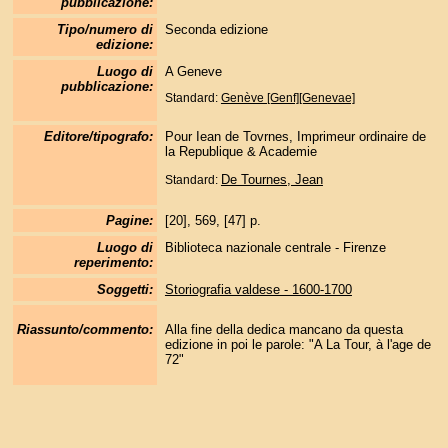
pubblicazione:
Tipo/numero di
Seconda edizione
edizione:
Luogo di
A Geneve
pubblicazione:
Standard:
Genève [Genf][Genevae]
Editore/tipografo:
Pour Iean de Tovrnes, Imprimeur ordinaire de
la Republique & Academie
De Tournes, Jean
Standard:
Pagine:
[20], 569, [47] p.
Luogo di
Biblioteca nazionale centrale - Firenze
reperimento:
Soggetti:
Storiografia valdese - 1600-1700
Riassunto/commento:
Alla fine della dedica mancano da questa
edizione in poi le parole: "A La Tour, à l'age de
72"