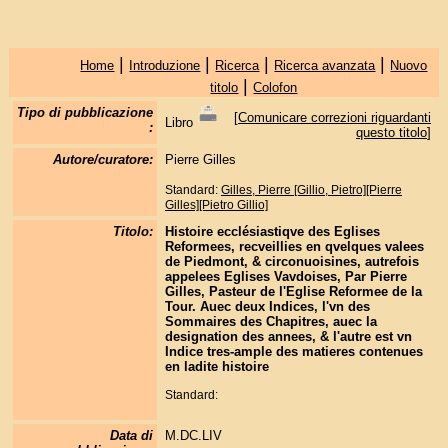
|
|
|
|
Home
Introduzione
Ricerca
Ricerca avanzata
Nuovo
|
titolo
Colofon
Tipo di pubblicazione
[
Comunicare correzioni riguardanti
Libro
:
questo titolo
]
Autore/curatore:
Pierre Gilles
Standard:
Gilles, Pierre [Gillio, Pietro][Pierre
Gilles][Pietro Gillio]
Titolo:
Histoire ecclésiastiqve des Eglises
Reformees, recveillies en qvelques valees
de Piedmont, & circonuoisines, autrefois
appelees Eglises Vavdoises, Par Pierre
Gilles, Pasteur de l'Eglise Reformee de la
Tour. Auec deux Indices, l'vn des
Sommaires des Chapitres, auec la
designation des annees, & l'autre est vn
Indice tres-ample des matieres contenues
en ladite histoire
Standard:
Data di
M.DC.LIV