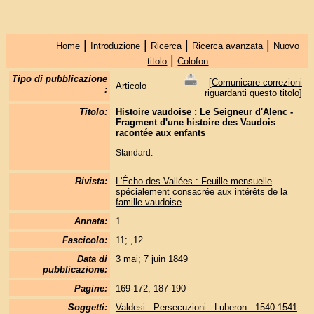
|
|
|
|
Home
Introduzione
Ricerca
Ricerca avanzata
Nuovo
|
titolo
Colofon
Tipo di pubblicazione
[
Comunicare correzioni
Articolo
:
riguardanti questo titolo
]
Titolo:
Histoire vaudoise : Le Seigneur d'Alenc -
Fragment d'une histoire des Vaudois
racontée aux enfants
Standard:
Rivista:
L'Écho des Vallées : Feuille mensuelle
spécialement consacrée aux intérêts de la
famille vaudoise
Annata:
1
Fascicolo:
11; ,12
Data di
3 mai; 7 juin 1849
pubblicazione:
Pagine:
169-172; 187-190
Soggetti:
Valdesi - Persecuzioni - Luberon - 1540-1541