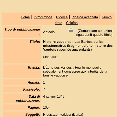
|
|
|
|
Home
Introduzione
Ricerca
Ricerca avanzata
Nuovo
|
titolo
Colofon
Tipo di pubblicazione
[
Comunicare correzioni
Articolo
:
riguardanti questo titolo
]
Titolo:
Histoire vaudoise : Les Barbes ou les
missionnaires (fragment d'une histoire des
Vaudois racontée aux enfants)
Standard:
Rivista:
L'Écho des Vallées : Feuille mensuelle
spécialement consacrée aux intérêts de la
famille vaudoise
Annata:
1
Fascicolo:
7
Data di
4 janvier 1849
pubblicazione:
Pagine:
105-
Soggetti:
Predicatori valdesi (Barba)