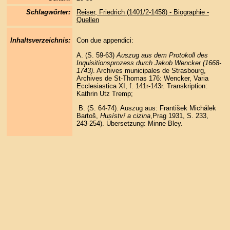
Schlagwörter:
Reiser, Friedrich (1401/2-1458) - Biographie -
Quellen
Inhaltsverzeichnis:
Con due appendici:
A. (S. 59-63)
Auszug aus dem Protokoll des
Inquisitionsprozess durch Jakob Wencker (1668-
1743)
. Archives municipales de Strasbourg,
Archives de St-Thomas 176: Wencker, Varia
Ecclesiastica XI, f. 141r-143r. Transkription:
Kathrin Utz Tremp;
B. (S. 64-74). Auszug aus: František Michálek
Bartoš,
Husíství a cizina
,Prag 1931, S. 233,
243-254). Übersetzung: Minne Bley.