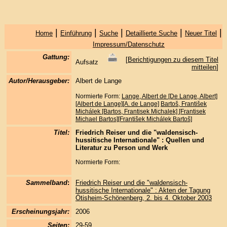
|
|
|
|
|
Home
Einführung
Suche
Detaillierte Suche
Neuer Titel
Impressum/Datenschutz
Gattung:
[
Berichtigungen zu diesem Titel
Aufsatz
mitteilen
]
Autor/Herausgeber:
Albert de Lange
Normierte Form:
Lange, Albert de [De Lange, Albert]
[Albert de Lange][A. de Lange]
Bartoš, František
Michálek [Bartos, Frantisek Michalek] [Frantisek
Michael Bartos][František Michálek Bartoš]
Titel:
Friedrich Reiser und die "waldensisch-
hussitische Internationale" : Quellen und
Literatur zu Person und Werk
Normierte Form:
Sammelband
:
Friedrich Reiser und die "waldensisch-
hussitische Internationale" : Akten der Tagung
Ötisheim-Schönenberg, 2. bis 4. Oktober 2003
Erscheinungsjahr:
2006
Seiten:
29-59