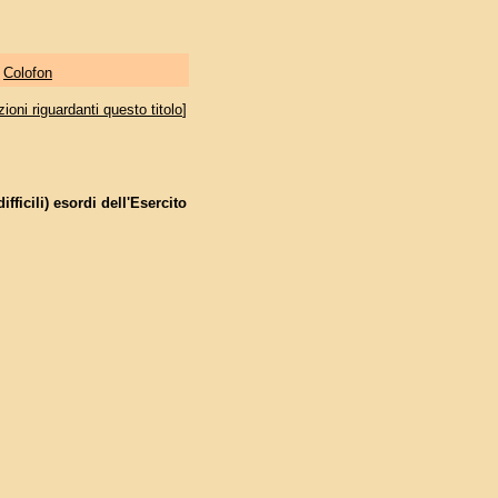
|
Colofon
oni riguardanti questo titolo
]
ifficili) esordi dell'Esercito