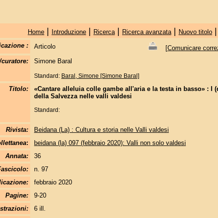
|
|
|
|
Home
Introduzione
Ricerca
Ricerca avanzata
Nuovo titolo
icazione :
Articolo
[
Comunicare correzi
/curatore:
Simone Baral
Standard:
Baral, Simone [Simone Baral]
Titolo:
«Cantare alleluia colle gambe all'aria e la testa in basso» : I (d
della Salvezza nelle valli valdesi
Standard:
Rivista:
Beidana (La) : Cultura e storia nelle Valli valdesi
llettanea
:
beidana (la) 097 (febbraio 2020): Valli non solo valdesi
Annata:
36
Fascicolo:
n. 97
licazione:
febbraio 2020
Pagine:
9-20
strazioni:
6 ill.