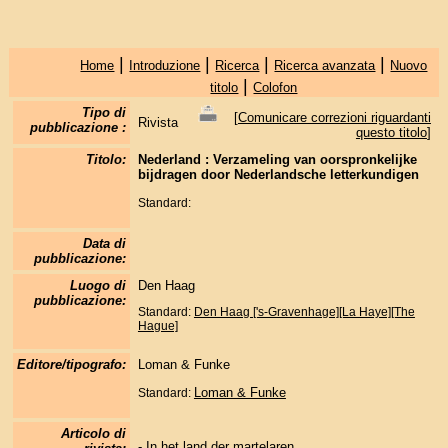
|
|
|
|
Home
Introduzione
Ricerca
Ricerca avanzata
Nuovo
|
titolo
Colofon
Tipo di
[
Comunicare correzioni riguardanti
Rivista
pubblicazione :
questo titolo
]
Titolo:
Nederland : Verzameling van oorspronkelijke
bijdragen door Nederlandsche letterkundigen
Standard:
Data di
pubblicazione:
Luogo di
Den Haag
pubblicazione:
Standard:
Den Haag ['s-Gravenhage][La Haye][The
Hague]
Editore/tipografo:
Loman & Funke
Loman & Funke
Standard:
Articolo di
-
In het land der martelaren