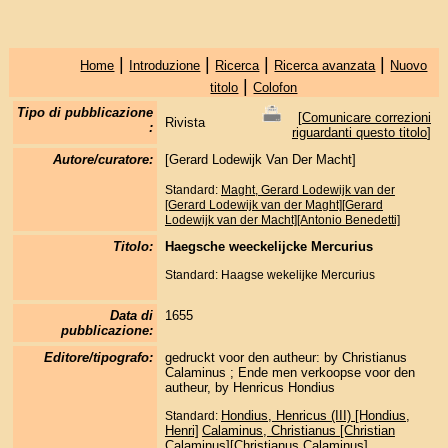
|
|
|
|
Home
Introduzione
Ricerca
Ricerca avanzata
Nuovo
|
titolo
Colofon
Tipo di pubblicazione
[
Comunicare correzioni
Rivista
:
riguardanti questo titolo
]
Autore/curatore:
[Gerard Lodewijk Van Der Macht]
Standard:
Maght, Gerard Lodewijk van der
[Gerard Lodewijk van der Maght][Gerard
Lodewijk van der Macht][Antonio Benedetti]
Titolo:
Haegsche weeckelijcke Mercurius
Standard: Haagse wekelijke Mercurius
Data di
1655
pubblicazione:
Editore/tipografo:
gedruckt voor den autheur: by Christianus
Calaminus ; Ende men verkoopse voor den
autheur, by Henricus Hondius
Hondius, Henricus (III) [Hondius,
Standard:
Henri]
Calaminus, Christianus [Christian
Calaminus][Christianus Calaminus]