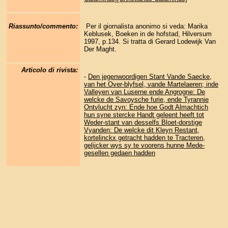
Riassunto/commento:
Per il giornalista anonimo si veda: Marika
Keblusek, Boeken in de hofstad, Hilversum
1997, p.134. Si tratta di Gerard Lodewijk Van
Der Maght.
Articolo di rivista:
-
Den jegenwoordigen Stant Vande Saecke,
van het Over-blyfsel, vande Martelaeren; inde
Valleyen van Luserne ende Angrogne: De
welcke de Savoysche furie, ende Tyrannie
Ontvlucht zyn: Ende hoe Godt Almachtich
hun syne stercke Handt geleent heeft tot
Weder-stant van desselfs Bloet-dorstige
Vyanden: De welcke dit Kleyn Restant,
kortelinckx getracht hadden te Tracteren,
gelijcker wys sy te voorens hunne Mede-
gesellen gedaen hadden