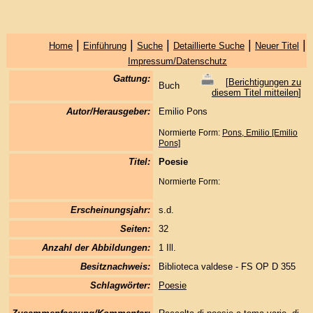
|
|
|
|
|
Home
Einführung
Suche
Detaillierte Suche
Neuer Titel
Impressum/Datenschutz
Gattung:
[
Berichtigungen zu
Buch
diesem Titel mitteilen
]
Autor/Herausgeber:
Emilio Pons
Normierte Form:
Pons, Emilio [Emilio
Pons]
Titel:
Poesie
Normierte Form:
Erscheinungsjahr:
s.d.
Seiten:
32
Anzahl der Abbildungen:
1 Ill.
Besitznachweis:
Biblioteca valdese - FS OP D 355
Schlagwörter:
Poesie