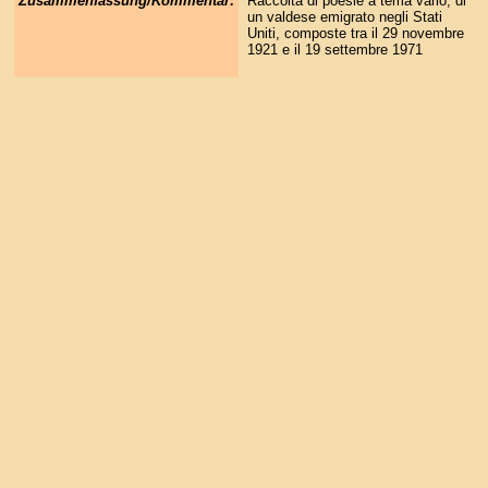
Zusammenfassung/Kommentar:
Raccolta di poesie a tema vario, di
un valdese emigrato negli Stati
Uniti, composte tra il 29 novembre
1921 e il 19 settembre 1971