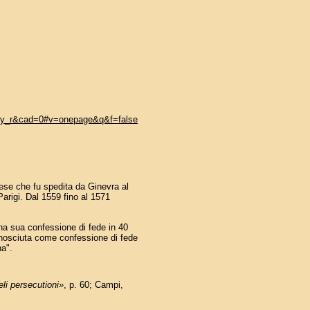
ry_r&cad=0#v=onepage&q&f=false
ncese che fu spedita da Ginevra al
arigi. Dal 1559 fino al 1571
una sua confessione di fede in 40
conosciuta come confessione di fede
na".
eli persecutioni»
, p. 60; Campi,