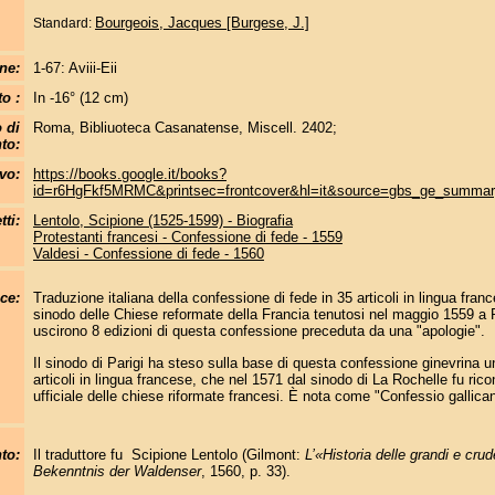
Bourgeois, Jacques [Burgese, J.]
Standard:
ne:
1-67: Aviii-Eii
o :
In -16° (12 cm)
 di
Roma, Bibliuoteca Casanatense, Miscell. 2402;
to:
ivo:
https://books.google.it/books?
id=r6HgFkf5MRMC&printsec=frontcover&hl=it&source=gbs_ge_summa
ti:
Lentolo, Scipione (1525-1599) - Biografia
Protestanti francesi - Confessione di fede - 1559
Valdesi - Confessione di fede - 1560
ce:
Traduzione italiana della confessione di fede in 35 articoli in lingua fra
sinodo delle Chiese reformate della Francia tenutosi nel maggio 1559 a P
uscirono 8 edizioni di questa confessione preceduta da una "apologie".
Il sinodo di Parigi ha steso sulla base di questa confessione ginevrina 
articoli in lingua francese, che nel 1571 dal sinodo di La Rochelle fu ri
ufficiale delle chiese riformate francesi. È nota come "Confessio gallica
to:
Il traduttore fu Scipione Lentolo (Gilmont:
L’«Historia delle grandi e crud
Bekenntnis der Waldenser
, 1560, p. 33).