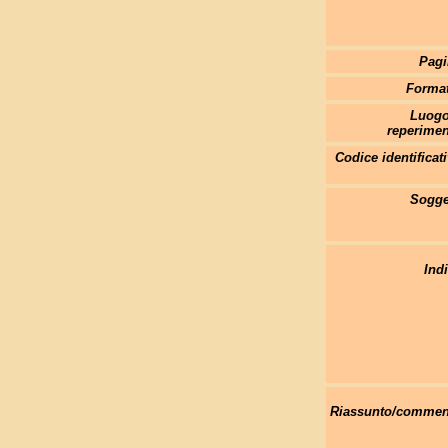
Pagi
Format
Luogo
reperimen
Codice identificat
Sogget
Indi
Riassunto/commen