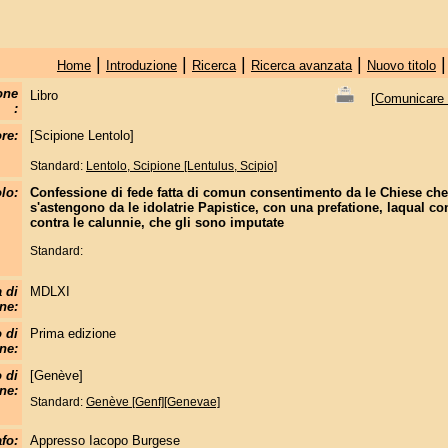
|
|
|
|
Home
Introduzione
Ricerca
Ricerca avanzata
Nuovo titolo
one
Libro
[
Comunicare c
:
re:
[Scipione Lentolo]
Standard:
Lentolo, Scipione [Lentulus, Scipio]
olo:
Confessione di fede fatta di comun consentimento da le Chiese che 
s'astengono da le idolatrie Papistice, con una prefatione, laqual con
contra le calunnie, che gli sono imputate
Standard:
 di
MDLXI
ne:
 di
Prima edizione
ne:
 di
[Genève]
ne:
Standard:
Genève [Genf][Genevae]
fo:
Appresso Iacopo Burgese