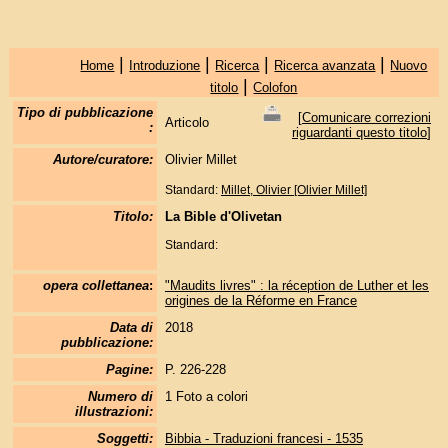
|
|
|
|
Home
Introduzione
Ricerca
Ricerca avanzata
Nuovo
|
titolo
Colofon
Tipo di pubblicazione
[
Comunicare correzioni
Articolo
:
riguardanti questo titolo
]
Autore/curatore:
Olivier Millet
Standard:
Millet, Olivier [Olivier Millet]
Titolo:
La Bible d'Olivetan
Standard:
opera collettanea
:
"Maudits livres" : la réception de Luther et les
origines de la Réforme en France
Data di
2018
pubblicazione:
Pagine:
P. 226-228
Numero di
1 Foto a colori
illustrazioni:
Soggetti:
Bibbia - Traduzioni francesi - 1535