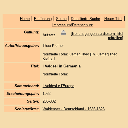
|
|
|
|
|
Home
Einführung
Suche
Detaillierte Suche
Neuer Titel
Impressum/Datenschutz
Gattung:
[
Berichtigungen zu diesem Titel
Aufsatz
mitteilen
]
Autor/Herausgeber:
Theo Kiefner
Normierte Form:
Kiefner, Theo [Th. Kiefner][Theo
Kiefner]
Titel:
I Valdesi in Germania
Normierte Form:
Sammelband
:
I Valdesi e l'Europa
Erscheinungsjahr:
1982
Seiten:
285-302
Schlagwörter:
Waldenser - Deutschland - 1686-1823