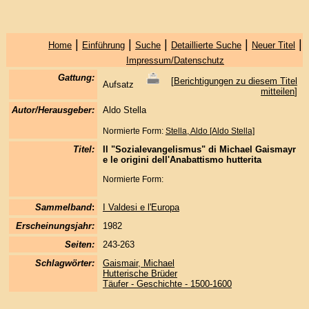
|
|
|
|
|
Home
Einführung
Suche
Detaillierte Suche
Neuer Titel
Impressum/Datenschutz
Gattung:
[
Berichtigungen zu diesem Titel
Aufsatz
mitteilen
]
Autor/Herausgeber:
Aldo Stella
Normierte Form:
Stella, Aldo [Aldo Stella]
Titel:
Il "Sozialevangelismus" di Michael Gaismayr
e le origini dell'Anabattismo hutterita
Normierte Form:
Sammelband
:
I Valdesi e l'Europa
Erscheinungsjahr:
1982
Seiten:
243-263
Schlagwörter:
Gaismair, Michael
Hutterische Brüder
Täufer - Geschichte - 1500-1600