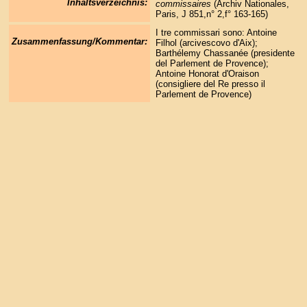
Inhaltsverzeichnis:
commissaires
(Archiv Nationales,
Paris, J 851,n° 2,f° 163-165)
I tre commissari sono: Antoine
Zusammenfassung/Kommentar:
Filhol (arcivescovo d'Aix);
Barthélemy Chassanée (presidente
del Parlement de Provence);
Antoine Honorat d'Oraison
(consigliere del Re presso il
Parlement de Provence)