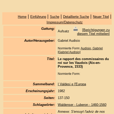
|
|
|
|
|
Home
Einführung
Suche
Detaillierte Suche
Neuer Titel
Impressum/Datenschutz
Gattung:
[
Berichtigungen zu
Aufsatz
diesem Titel mitteilen
]
Autor/Herausgeber:
Gabriel Audisio
Normierte Form:
Audisio, Gabriel
[Gabriel Audisio]
Titel:
Le rapport des commissaires du
roi sur les Vaudois (Aix-en-
Provence, 1533)
Normierte Form:
Sammelband
:
I Valdesi e l'Europa
Erscheinungsjahr:
1982
Seiten:
137-150
Schlagwörter:
Waldenser - Luberon - 1460-1560
Annexe:
S'ensuyt l'adviz de nos