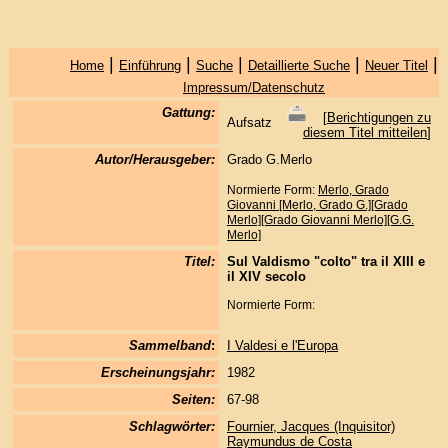
|
|
|
|
|
Home
Einführung
Suche
Detaillierte Suche
Neuer Titel
Impressum/Datenschutz
Gattung:
[
Berichtigungen zu
Aufsatz
diesem Titel mitteilen
]
Autor/Herausgeber:
Grado G.Merlo
Normierte Form:
Merlo, Grado
Giovanni [Merlo, Grado G.][Grado
Merlo][Grado Giovanni Merlo][G.G.
Merlo]
Titel:
Sul Valdismo "colto" tra il XIII e
il XIV secolo
Normierte Form:
Sammelband
:
I Valdesi e l'Europa
Erscheinungsjahr:
1982
Seiten:
67-98
Schlagwörter:
Fournier, Jacques (Inquisitor)
Raymundus de Costa