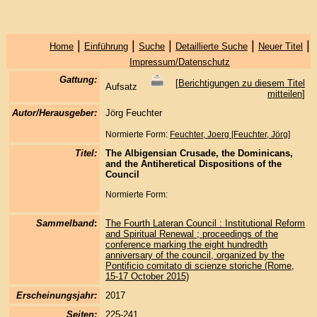
|
|
|
|
|
Home
Einführung
Suche
Detaillierte Suche
Neuer Titel
Impressum/Datenschutz
Gattung:
[
Berichtigungen zu diesem Titel
Aufsatz
mitteilen
]
Autor/Herausgeber:
Jörg Feuchter
Normierte Form:
Feuchter, Joerg [Feuchter, Jörg]
Titel:
The Albigensian Crusade, the Dominicans,
and the Antiheretical Dispositions of the
Council
Normierte Form:
Sammelband
:
The Fourth Lateran Council : Institutional Reform
and Spiritual Renewal ; proceedings of the
conference marking the eight hundredth
anniversary of the council, organized by the
Pontificio comitato di scienze storiche (Rome,
15-17 October 2015)
Erscheinungsjahr:
2017
Seiten:
225-241