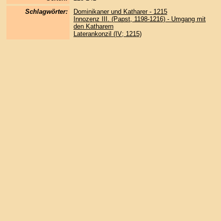
Schlagwörter:
Dominikaner und Katharer - 1215
Innozenz III. (Papst, 1198-1216) - Umgang mit
den Katharern
Laterankonzil (IV; 1215)