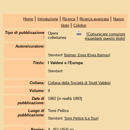
|
|
|
|
Home
Introduzione
Ricerca
Ricerca avanzata
Nuovo
|
titolo
Colofon
Tipo di pubblicazione
Opera
[
Comunicare correzioni
:
collettanea
riguardanti questo titolo
]
Autore/curatore:
Standard:
Balmas, Enea [Enea Balmas]
Titolo:
I Valdesi e l'Europa
Standard:
Collana:
Collana della Società di Studi Valdesi
Volume:
9
Data di
1982 [in realtà 1983]
pubblicazione:
Luogo di
Torre Pellice
pubblicazione:
Standard:
Torre Pellice [La Tour]
Pagine:
X, 451 [454] pp.