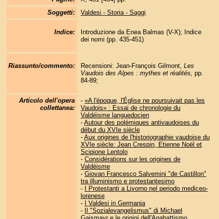
Soggetti:
Valdesi - Storia - Saggi
Indice:
Introduzione da Enea Balmas (V-X);
Indice
dei nomi (pp. 435-451)
Riassunto/commento:
Recensioni: Jean-François Gilmont,
Les
Vaudois des Alpes : mythes et réalités,
pp.
84-89;
Articolo dell'opera
-
«A l'époque, l'Église ne poursuivait pas les
collettanea:
Vaudois» : Essai de chronologie du
Valdéisme languedocien
-
Autour des polémiques antivaudoises du
début du XVIe siècle
-
Aux origines de l'historiographie vaudoise du
XVIe siècle: Jean Crespin, Etienne Noël et
Scipione Lentolo
-
Considérations sur les origines de
Valdéisme
-
Giovan Francesco Salvemini "de Castillon"
tra illuminismo e protestantesimo
-
I Protestanti a Livorno nel periodo mediceo-
lorenese
-
I Valdesi in Germania
-
Il "Sozialevangelismus" di Michael
Gaismayr e le origini dell'Anabattismo