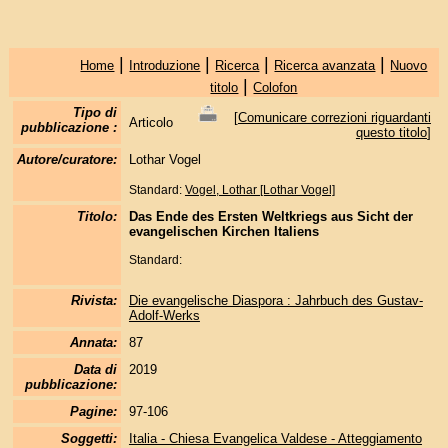
|
|
|
|
Home
Introduzione
Ricerca
Ricerca avanzata
Nuovo
|
titolo
Colofon
Tipo di
[
Comunicare correzioni riguardanti
Articolo
pubblicazione :
questo titolo
]
Autore/curatore:
Lothar Vogel
Standard:
Vogel, Lothar [Lothar Vogel]
Titolo:
Das Ende des Ersten Weltkriegs aus Sicht der
evangelischen Kirchen Italiens
Standard:
Rivista:
Die evangelische Diaspora : Jahrbuch des Gustav-
Adolf-Werks
Annata:
87
Data di
2019
pubblicazione:
Pagine:
97-106
Soggetti:
Italia - Chiesa Evangelica Valdese - Atteggiamento