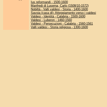
Ius reformandi - 1500-1600
Manfredi di Luserna, Carlo (1508/10-1572)
Nobiltà - Valli valdesi - Storia - 1400-1600
Savoia (casa di)- Atteggiamento verso i valdesi
Valdesi - Identità - Calabria - 1500-1600
Valdesi - Luberon - 1460-1560
Valdesi - Persecuzioni - Calabria - 1560-1561
Valli valdesi - Storia religiosa - 1300-1600