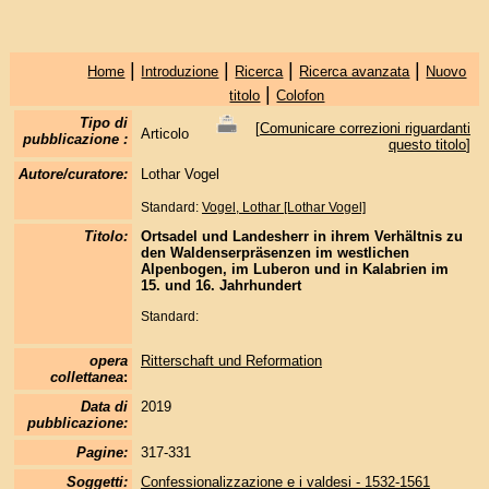
|
|
|
|
Home
Introduzione
Ricerca
Ricerca avanzata
Nuovo
|
titolo
Colofon
Tipo di
[
Comunicare correzioni riguardanti
Articolo
pubblicazione :
questo titolo
]
Autore/curatore:
Lothar Vogel
Standard:
Vogel, Lothar [Lothar Vogel]
Titolo:
Ortsadel und Landesherr in ihrem Verhältnis zu
den Waldenserpräsenzen im westlichen
Alpenbogen, im Luberon und in Kalabrien im
15. und 16. Jahrhundert
Standard:
opera
Ritterschaft und Reformation
collettanea
:
Data di
2019
pubblicazione:
Pagine:
317-331
Soggetti:
Confessionalizzazione e i valdesi - 1532-1561