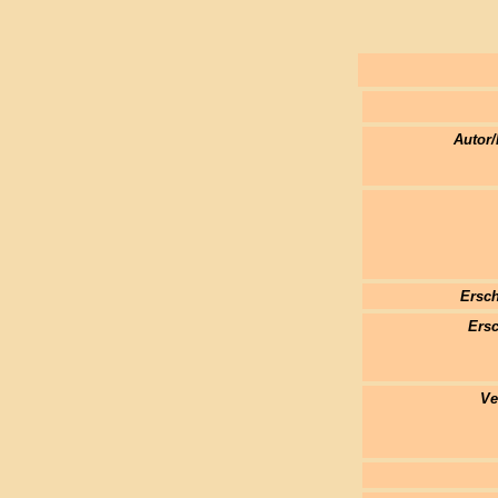
Autor/
Ersch
Ersc
Ve