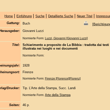
|
|
|
|
|
Home
Einführung
Suche
Detaillierte Suche
Neuer Titel
Impressu
Gattung:
Buch
[
Berichtigun
Herausgeber:
Giovanni Luzzi
Normierte Form:
Luzzi, Giovanni [Giovanni Luzzi]
Titel:
Schiarimento a proposito de La Bibbia : tradotta dai testi 
illustrata nei luoghi e nei documenti
Normierte Form:
einungsjahr:
1928
heinungsort:
Firenze
Normierte Form:
Firenze [Florence][Florenz]
rlag/Drucker:
Tip. L'Arte della Stampa, Succ. Landi
Arte della Stampa
Normierte Form:
Seiten:
46 p.