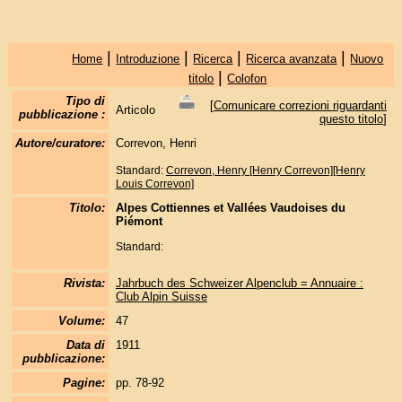
|
|
|
|
Home
Introduzione
Ricerca
Ricerca avanzata
Nuovo
|
titolo
Colofon
Tipo di
[
Comunicare correzioni riguardanti
Articolo
pubblicazione :
questo titolo
]
Autore/curatore:
Correvon, Henri
Standard:
Correvon, Henry [Henry Correvon][Henry
Louis Correvon]
Titolo:
Alpes Cottiennes et Vallées Vaudoises du
Piémont
Standard:
Rivista:
Jahrbuch des Schweizer Alpenclub = Annuaire :
Club Alpin Suisse
Volume:
47
Data di
1911
pubblicazione:
Pagine:
pp. 78-92