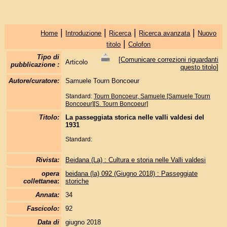
|
|
|
|
Home
Introduzione
Ricerca
Ricerca avanzata
Nuovo
|
titolo
Colofon
Tipo di
[
Comunicare correzioni riguardanti
Articolo
pubblicazione :
questo titolo
]
Autore/curatore:
Samuele Tourn Boncoeur
Standard:
Tourn Boncoeur, Samuele [Samuele Tourn
Boncoeur][S. Tourn Boncoeur]
Titolo:
La passeggiata storica nelle valli valdesi del
1931
Standard:
Rivista:
Beidana (La) : Cultura e storia nelle Valli valdesi
opera
beidana (la) 092 (Giugno 2018) : Passeggiate
collettanea
:
storiche
Annata:
34
Fascicolo:
92
Data di
giugno 2018