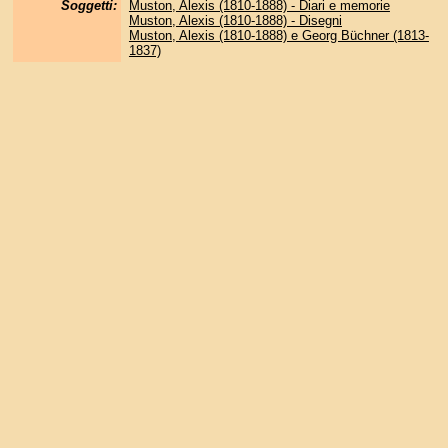
Soggetti:
Muston, Alexis (1810-1888) - Diari e memorie
Muston, Alexis (1810-1888) - Disegni
Muston, Alexis (1810-1888) e Georg Büchner (1813-
1837)