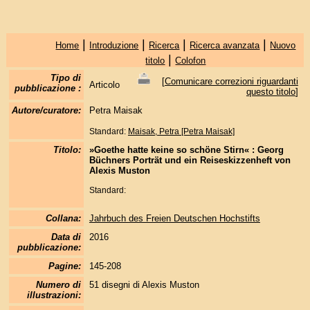
|
|
|
|
Home
Introduzione
Ricerca
Ricerca avanzata
Nuovo
|
titolo
Colofon
Tipo di
[
Comunicare correzioni riguardanti
Articolo
pubblicazione :
questo titolo
]
Autore/curatore:
Petra Maisak
Standard:
Maisak, Petra [Petra Maisak]
Titolo:
»Goethe hatte keine so schöne Stirn« : Georg
Büchners Porträt und ein Reiseskizzenheft von
Alexis Muston
Standard:
Collana:
Jahrbuch des Freien Deutschen Hochstifts
Data di
2016
pubblicazione:
Pagine:
145-208
Numero di
51 disegni di Alexis Muston
illustrazioni: