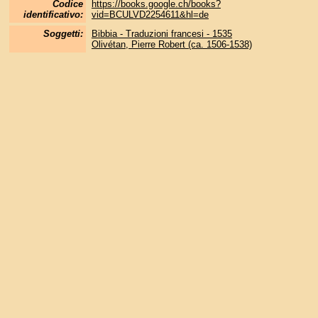
Codice
https://books.google.ch/books?
identificativo:
vid=BCULVD2254611&hl=de
Soggetti:
Bibbia - Traduzioni francesi - 1535
Olivétan, Pierre Robert (ca. 1506-1538)