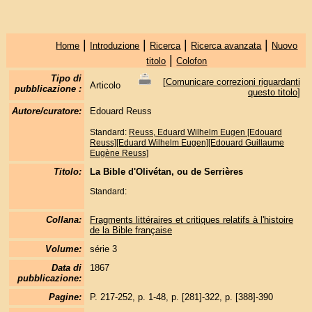
|
|
|
|
Home
Introduzione
Ricerca
Ricerca avanzata
Nuovo
|
titolo
Colofon
Tipo di
[
Comunicare correzioni riguardanti
Articolo
pubblicazione :
questo titolo
]
Autore/curatore:
Edouard Reuss
Standard:
Reuss, Eduard Wilhelm Eugen [Edouard
Reuss][Eduard Wilhelm Eugen][Edouard Guillaume
Eugène Reuss]
Titolo:
La Bible d'Olivétan, ou de Serrières
Standard:
Collana:
Fragments littéraires et critiques relatifs à l'histoire
de la Bible française
Volume:
série 3
Data di
1867
pubblicazione:
Pagine:
P. 217-252, p. 1-48, p. [281]-322, p. [388]-390