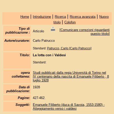
|
|
|
|
Home
Introduzione
Ricerca
Ricerca avanzata
Nuovo
|
titolo
Colofon
Tipo di
[
Comunicare correzioni riguardanti
Articolo
pubblicazione :
questo titolo
]
Autore/curatore:
Carlo Patrucco
Standard:
Patrucco, Carlo [Carlo Patrucco]
Titolo:
La lotta con i Valdesi
Standard:
opera
Studi pubblicati dalla regia Università di Torino nel
collettanea
:
IV centenario della nascita di Emanuele Filiberto ; 8
luglio 1928
Data di
1928
pubblicazione:
Pagine:
427-462.
Soggetti:
Emanuele Filiberto (duca di Savoia, 1553-1580) -
Atteggiamento verso i valdesi