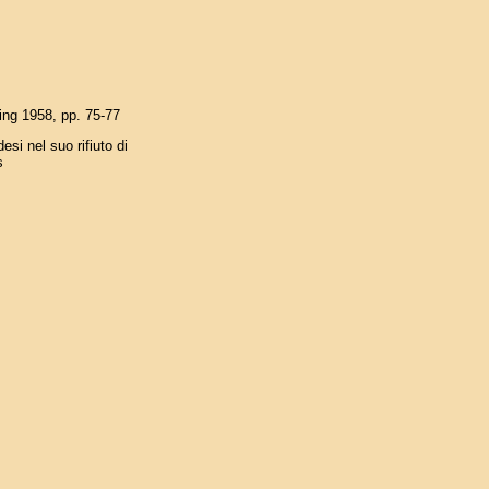
ing 1958, pp. 75-77
esi nel suo rifiuto di
s