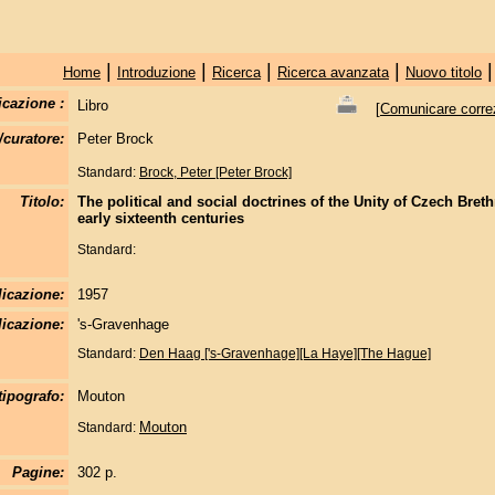
|
|
|
|
Home
Introduzione
Ricerca
Ricerca avanzata
Nuovo titolo
icazione :
Libro
[
Comunicare correzi
/curatore:
Peter Brock
Standard:
Brock, Peter [Peter Brock]
Titolo:
The political and social doctrines of the Unity of Czech Breth
early sixteenth centuries
Standard:
licazione:
1957
icazione:
's-Gravenhage
Standard:
Den Haag ['s-Gravenhage][La Haye][The Hague]
tipografo:
Mouton
Mouton
Standard:
Pagine:
302 p.