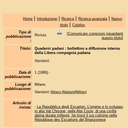
|
|
|
|
Home
Introduzione
Ricerca
Ricerca avanzata
Nuovo
|
titolo
Colofon
Tipo di
[
Comunicare correzioni riguardanti
Rivista
pubblicazione
questo titolo
]
:
Titolo:
Quaderni padani : bollettino a diffusione interna
della Libera compagnia padana
Standard:
Data di
1 (1995) -
pubblicazione:
Luogo di
Milano
pubblicazione:
Standard:
Milano [Mailand][Milan]
Articolo di
-
La Repubblica degli Escarton :L'origine e lo sviluppo
rivista:
in alta Val Chisone, nelle Alpi Cozie, di una civiltà
alpina durata millenni, he trovò il sui culmine nella
République des Escartons del Brianzonese