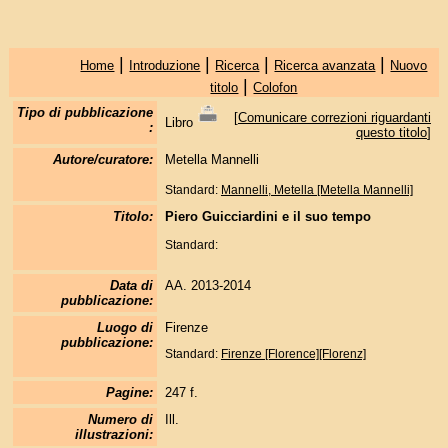
|
|
|
|
Home
Introduzione
Ricerca
Ricerca avanzata
Nuovo
|
titolo
Colofon
Tipo di pubblicazione
[
Comunicare correzioni riguardanti
Libro
:
questo titolo
]
Autore/curatore:
Metella Mannelli
Standard:
Mannelli, Metella [Metella Mannelli]
Titolo:
Piero Guicciardini e il suo tempo
Standard:
Data di
AA. 2013-2014
pubblicazione:
Luogo di
Firenze
pubblicazione:
Standard:
Firenze [Florence][Florenz]
Pagine:
247 f.
Numero di
Ill.
illustrazioni: