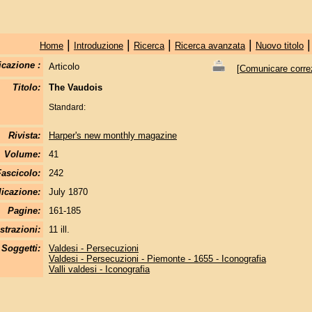
|
|
|
|
Home
Introduzione
Ricerca
Ricerca avanzata
Nuovo titolo
icazione :
Articolo
[
Comunicare correzi
Titolo:
The Vaudois
Standard:
Rivista:
Harper's new monthly magazine
Volume:
41
Fascicolo:
242
licazione:
July 1870
Pagine:
161-185
strazioni:
11 ill.
Soggetti:
Valdesi - Persecuzioni
Valdesi - Persecuzioni - Piemonte - 1655 - Iconografia
Valli valdesi - Iconografia