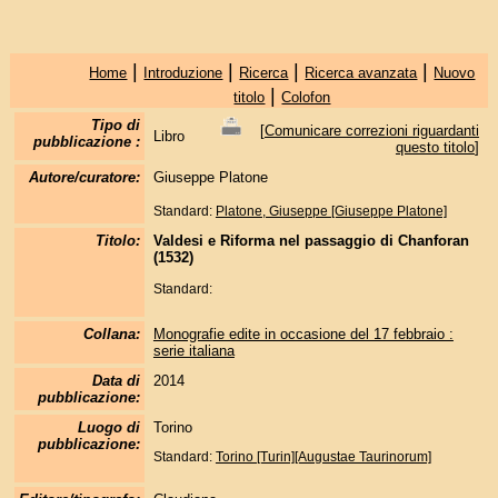
|
|
|
|
Home
Introduzione
Ricerca
Ricerca avanzata
Nuovo
|
titolo
Colofon
Tipo di
[
Comunicare correzioni riguardanti
Libro
pubblicazione :
questo titolo
]
Autore/curatore:
Giuseppe Platone
Standard:
Platone, Giuseppe [Giuseppe Platone]
Titolo:
Valdesi e Riforma nel passaggio di Chanforan
(1532)
Standard:
Collana:
Monografie edite in occasione del 17 febbraio :
serie italiana
Data di
2014
pubblicazione:
Luogo di
Torino
pubblicazione:
Standard:
Torino [Turin][Augustae Taurinorum]