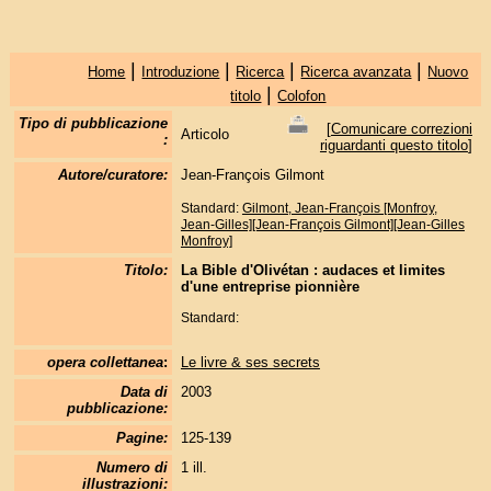
|
|
|
|
Home
Introduzione
Ricerca
Ricerca avanzata
Nuovo
|
titolo
Colofon
Tipo di pubblicazione
[
Comunicare correzioni
Articolo
:
riguardanti questo titolo
]
Autore/curatore:
Jean-François Gilmont
Standard:
Gilmont, Jean-François [Monfroy,
Jean-Gilles][Jean-François Gilmont][Jean-Gilles
Monfroy]
Titolo:
La Bible d'Olivétan : audaces et limites
d'une entreprise pionnière
Standard:
opera collettanea
:
Le livre & ses secrets
Data di
2003
pubblicazione:
Pagine:
125-139
Numero di
1 ill.
illustrazioni: