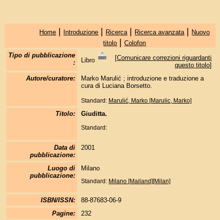
|
|
|
|
Home
Introduzione
Ricerca
Ricerca avanzata
Nuovo
|
titolo
Colofon
Tipo di pubblicazione
[
Comunicare correzioni riguardanti
Libro
:
questo titolo
]
Autore/curatore:
Marko Marulić ; introduzione e traduzione a
cura di Luciana Borsetto.
Standard:
Marulić, Marko [Marulic, Marko]
Titolo:
Giuditta.
Standard:
Data di
2001
pubblicazione:
Luogo di
Milano
pubblicazione:
Standard:
Milano [Mailand][Milan]
ISBN/ISSN:
88-87683-06-9
Pagine:
232