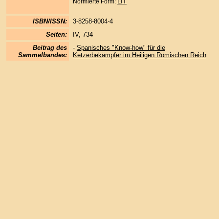
LIT
Normierte Form:
ISBN/ISSN:
3-8258-8004-4
Seiten:
IV, 734
Beitrag des
-
Spanisches "Know-how" für die
Sammelbandes:
Ketzerbekämpfer im Heiligen Römischen Reich