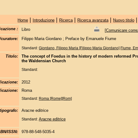
|
|
|
|
Home
Introduzione
Ricerca
Ricerca avanzata
Nuovo titolo
icazione :
Libro
[
Comunicare correzi
/curatore:
Filippo Maria Giordano ; Preface by Emanuele Fiume
Standard:
Giordano, Filippo Maria [Filippo Maria Giordano]
Fiume, Em
Titolo:
The concept of Foedus in the history of modern reformed Pro
the Waldensian Church
Standard:
licazione:
2012
icazione:
Roma
Standard:
Roma [Rome][Rom]
tipografo:
Aracne editrice
Aracne editrice
Standard:
SBN/ISSN:
978-88-548-5035-4